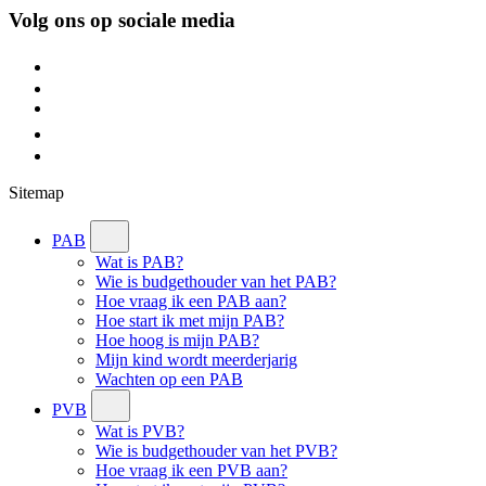
Volg ons op sociale media
Sitemap
PAB
Wat is PAB?
Wie is budgethouder van het PAB?
Hoe vraag ik een PAB aan?
Hoe start ik met mijn PAB?
Hoe hoog is mijn PAB?
Mijn kind wordt meerderjarig
Wachten op een PAB
PVB
Wat is PVB?
Wie is budgethouder van het PVB?
Hoe vraag ik een PVB aan?