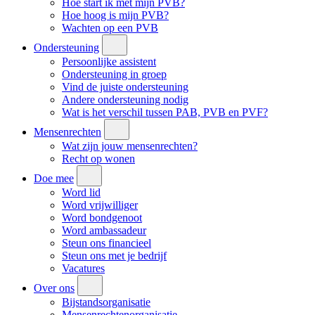
Hoe start ik met mijn PVB?
Hoe hoog is mijn PVB?
Wachten op een PVB
Ondersteuning
Persoonlijke assistent
Ondersteuning in groep
Vind de juiste ondersteuning
Andere ondersteuning nodig
Wat is het verschil tussen PAB, PVB en PVF?
Mensenrechten
Wat zijn jouw mensenrechten?
Recht op wonen
Doe mee
Word lid
Word vrijwilliger
Word bondgenoot
Word ambassadeur
Steun ons financieel
Steun ons met je bedrijf
Vacatures
Over ons
Bijstandsorganisatie
Mensenrechtenorganisatie