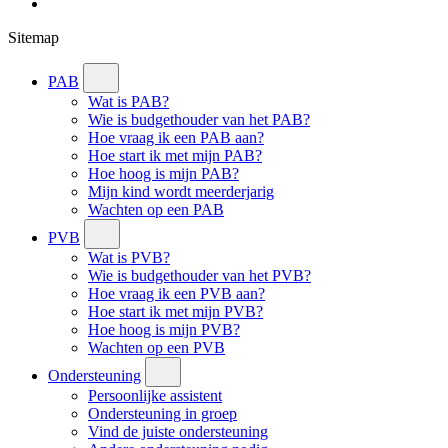
Sitemap
PAB
Wat is PAB?
Wie is budgethouder van het PAB?
Hoe vraag ik een PAB aan?
Hoe start ik met mijn PAB?
Hoe hoog is mijn PAB?
Mijn kind wordt meerderjarig
Wachten op een PAB
PVB
Wat is PVB?
Wie is budgethouder van het PVB?
Hoe vraag ik een PVB aan?
Hoe start ik met mijn PVB?
Hoe hoog is mijn PVB?
Wachten op een PVB
Ondersteuning
Persoonlijke assistent
Ondersteuning in groep
Vind de juiste ondersteuning