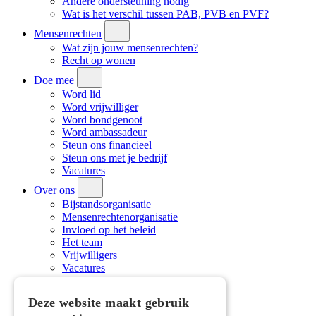
Andere ondersteuning nodig
Wat is het verschil tussen PAB, PVB en PVF?
Mensenrechten
Wat zijn jouw mensenrechten?
Recht op wonen
Doe mee
Word lid
Word vrijwilliger
Word bondgenoot
Word ambassadeur
Steun ons financieel
Steun ons met je bedrijf
Vacatures
Over ons
Bijstandsorganisatie
Mensenrechtenorganisatie
Invloed op het beleid
Het team
Vrijwilligers
Vacatures
Onze geschiedenis
Onze doelen
Deze website maakt gebruik
Nieuws